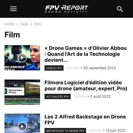
Home
Tags
Film
Film
« Drone Games » d’Olivier Abbou
: Quand l’Art de la Technologie
devient...
James
-
30 septembre 2023
VIDÉOS FPV
Filmora Logiciel d’édition vidéo
pour drone (amateur, expert, Pro)
James
-
3 août 2023
ACTUALITÉS FPV
Les 2 Alfred Backstage en Drone
FPV
James
-
15 juin 2021
REPORTAGES TV DRONE FPV