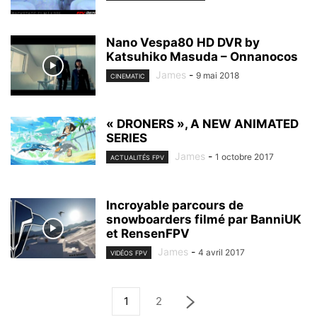
Nano Vespa80 HD DVR by
Katsuhiko Masuda – Onnanocos
James
-
9 mai 2018
CINEMATIC
« DRONERS », A NEW ANIMATED
SERIES
James
-
1 octobre 2017
ACTUALITÉS FPV
Incroyable parcours de
snowboarders filmé par BanniUK
et RensenFPV
James
-
4 avril 2017
VIDÉOS FPV
1
2