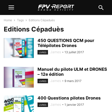
Home
Tags
Editions Cépaduès
Editions Cépaduès
450 QUESTIONS QCM pour
Télépilotes Drones
James
-
13 juillet 2017
LIVRES
Manuel du pilote ULM et DRONES
– 12e édition
James
-
9 mars 2017
LIVRES
400 Questions pilotes Drones
James
-
1 janvier 2017
LIVRES