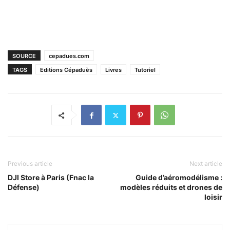
SOURCE
cepadues.com
TAGS
Editions Cépaduès
Livres
Tutoriel
Previous article
Next article
DJI Store à Paris (Fnac la
Guide d’aéromodélisme :
Défense)
modèles réduits et drones de
loisir