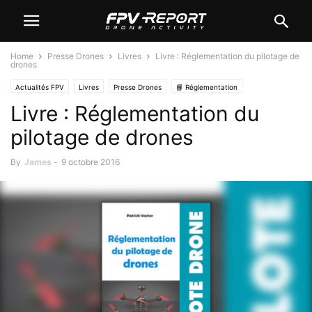
Home
Presse Drones
Livres
Livre : Réglementation du pilotage de
drones
Actualités FPV
Livres
Presse Drones
📘 Réglementation
Livre : Réglementation du
pilotage de drones
By
James
-
9 octobre 2016