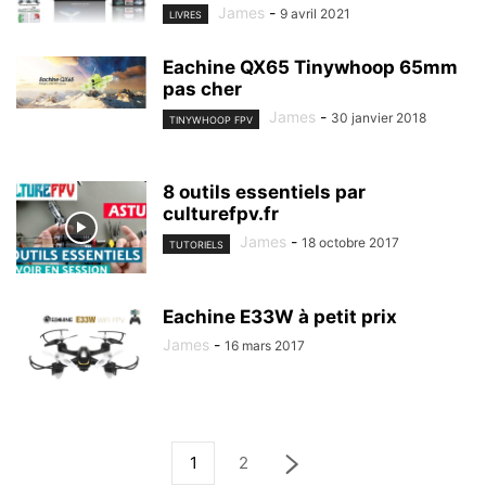
James
-
9 avril 2021
LIVRES
Eachine QX65 Tinywhoop 65mm
pas cher
James
-
30 janvier 2018
TINYWHOOP FPV
8 outils essentiels par
culturefpv.fr
James
-
18 octobre 2017
TUTORIELS
Eachine E33W à petit prix
James
-
16 mars 2017
1
2