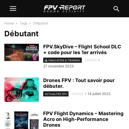
Home
Tags
Débutant
Débutant
FPV.SkyDive – Flight School DLC
+ code pour les 1er arrivés
James
-
🕹️ SIMULATION & TRAINING
27 novembre 2023
Drones FPV : Tout savoir pour
débuter.
James
-
14 juillet 2023
ACTUALITÉS FPV
FPV Flight Dynamics – Mastering
Acro on High-Performance
Drones