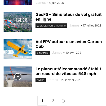
James
-
4 juin 2025
GeoFS – Simulateur de vol gratuit
en ligne
James
-
17 juillet 2023
🕹️ SIMULATION & TRAINING
Vol FPV autour d’un avion Carbon
Cub
James
-
10 avril 2021
CINEMATIC
Le planeur télécommandé établit
un record de vitesse: 548 mph
James
-
21 janvier 2021
DIVERS
1
2