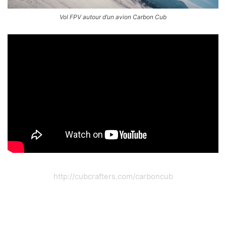
Vol FPV autour d’un avion Carbon Cub
http://cubcrafters.com/carboncub