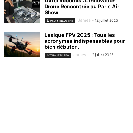
Autel Robotics : L’Innovation
Drone Rencontrée au Paris Air
Show
James
-
12 juillet 2025
🏭 PRO & INDUSTRIE
Lexique FPV 2025 : Tous les
acronymes indispensables pour
bien débuter...
James
-
12 juillet 2025
ACTUALITÉS FPV