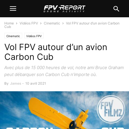
Home
Vidéos FPV
Cinematic
Vol FPV autour d’un avion Carbon
Cub
Cinematic
Vidéos FPV
Vol FPV autour d’un avion
Carbon Cub
Avec plus de 15 000 heures de vol, notre ami Bruce Graham
peut débarquer son Carbon Cub n'importe où.
By
James
-
10 avril 2021