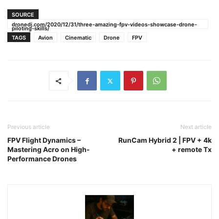
SOURCE
dronedj.com/2020/12/31/three-amazing-fpv-videos-showcase-drone-
piloting-skills/
TAGS
Avion
Cinematic
Drone
FPV
Previous article
Next article
FPV Flight Dynamics –
RunCam Hybrid 2 | FPV + 4k
Mastering Acro on High-
+ remote Tx
Performance Drones