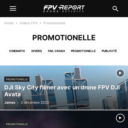
Home
Vidéos FPV
Promotionelle
PROMOTIONELLE
CINEMATIC
DIVERS
FAIL CRASH
PROMOTIONELLE
PUBLICITÉ
RACES
REPORTAGES TV DRONE FPV
SELECTION FREESTYLE
TUTORIELS
PROMOTIONELLE
DJI Sky City filmer avec un drone FPV DJI
Avata
James
-
2 décembre 2022
PROMOTIONELLE