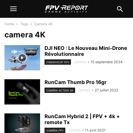
Home
Tags
Camera 4K
camera 4K
DJI NEO : Le Nouveau Mini-Drone
Révolutionnaire
James
-
15 septembre 2024
CINEWHOOP FPV
RunCam Thumb Pro 16gr
James
-
27 juillet 2022
CAMÉRA ACTION 4K
RunCam Hybrid 2 | FPV + 4k +
remote Tx
James
-
11 avril 2021
CAMÉRA FPV