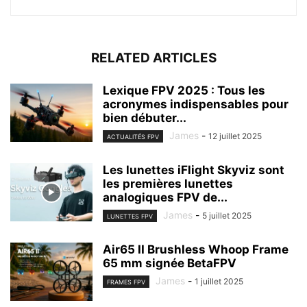
RELATED ARTICLES
Lexique FPV 2025 : Tous les
acronymes indispensables pour
bien débuter...
James
-
12 juillet 2025
ACTUALITÉS FPV
Les lunettes iFlight Skyviz sont
les premières lunettes
analogiques FPV de...
James
-
5 juillet 2025
LUNETTES FPV
Air65 II Brushless Whoop Frame
65 mm signée BetaFPV
James
-
1 juillet 2025
FRAMES FPV