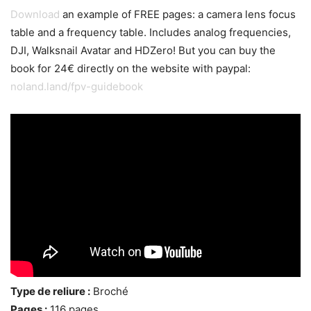
Download
an example of FREE pages: a camera lens focus
table and a frequency table. Includes analog frequencies,
DJI, Walksnail Avatar and HDZero! But you can buy the
book for 24€ directly on the website with paypal:
noland.land/fpv-guidebook
Type de reliure :
Broché
Pages :
116 pages