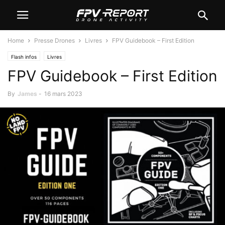
Home
Presse Drones
Livres
FPV Guidebook – First Edition
Flash infos
Livres
FPV Guidebook – First Edition
By
James
-
16 mars 2023