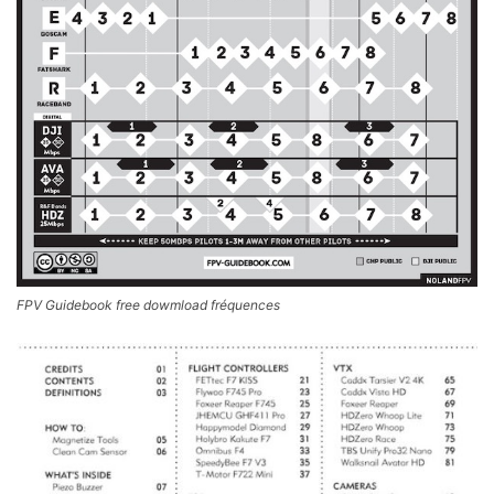
FPV Guidebook free dowmload fréquences