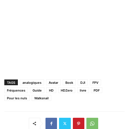
TAGS
analogiques
Avatar
Book
DJI
FPV
Fréquences
Guide
HD
HDZero
livre
PDF
Pour les nuls
Walksnail