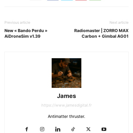
Previous article
Next article
New « Bando Perdu »
Radiomaster | ZORRO MAX
AiDroneSim v1.39
Carbon + Gimbal AG01
James
https://www.jamesdigital.fr
Antimatter thruster.