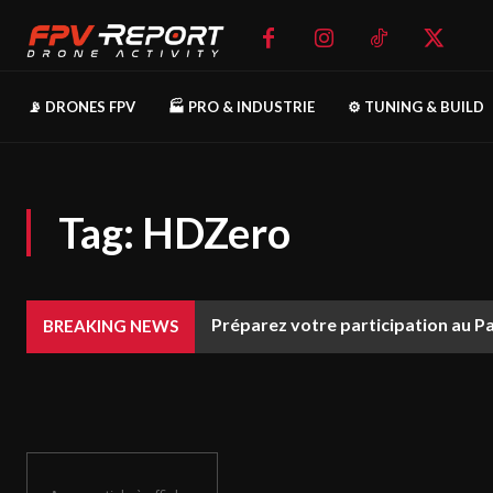
📡 DRONES FPV
🏭 PRO & INDUSTRIE
⚙️ TUNING & BUILD
Tag:
HDZero
Préparez votre participation au P
BREAKING NEWS