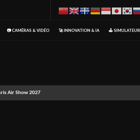
📷 CAMÉRAS & VIDÉO
🚀 INNOVATION & IA
🕹️ SIMULATEU
aris Air Show 2027