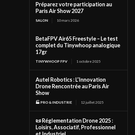
Préparez votre participation au
Paris Air Show 2027
SALON
10 mars 2026
BetaFPV Air65 Freestyle – Le test
complet du Tinywhoop analogique
17gr
TINYWHOOP FPV
1 octobre 2025
Autel Robotics : L’Innovation
Drone Rencontrée au Paris Air
Show
🏭 PRO & INDUSTRIE
12 juillet 2025
📜 Réglementation Drone 2025 :
Loisirs, Associatif, Professionnel
et Industriel