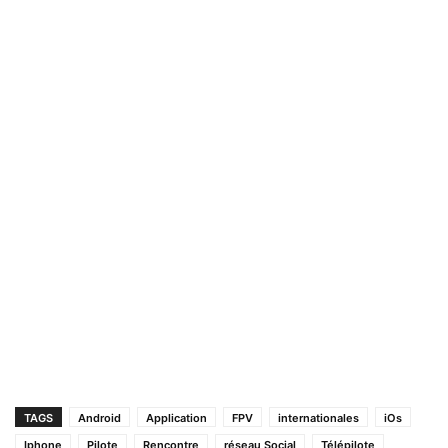
TAGS
Android
Application
FPV
internationales
iOs
Iphone
Pilote
Rencontre
réseau Social
Télépilote