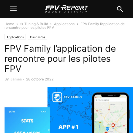
Home
⚙️ Tuning & Build
Applications
FPV Family l’application de
rencontre pour les pilotes FPV
Applications
Flash infos
FPV Family l’application de
rencontre pour les pilotes
FPV
By
James
-
28 octobre 2022