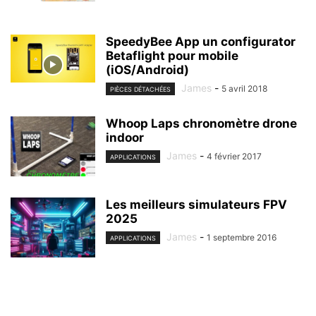
SpeedyBee App un configurator
Betaflight pour mobile
(iOS/Android)
James
-
5 avril 2018
PIÈCES DÉTACHÉES
Whoop Laps chronomètre drone
indoor
James
-
4 février 2017
APPLICATIONS
Les meilleurs simulateurs FPV
2025
James
-
1 septembre 2016
APPLICATIONS