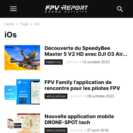
Home
Tags
IOs
iOs
Découverte du SpeedyBee
Master 5 V2 HD avec DJI O3 Air...
James
-
13 octobre 2023
FREESTYLE
FPV Family l’application de
rencontre pour les pilotes FPV
James
-
28 octobre 2022
APPLICATIONS
Nouvelle application mobile
DRONE-SPOT.tech
James
-
27 avril 2018
APPLICATIONS