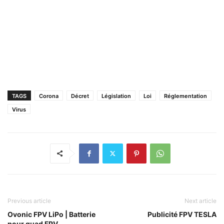
TAGS
Corona
Décret
Législation
Loi
Réglementation
Virus
Previous article
Next article
Ovonic FPV LiPo | Batterie
Publicité FPV TESLA
pour quad FPV