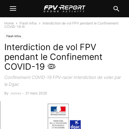
Home
Flash infos
Interdiction de vol FPV pendant le Confinement
COVID-19 🦠
Flash infos
Interdiction de vol FPV
pendant le Confinement
COVID-19 🦠
Confinement COVID-19 FPV-racer Interdiction de voler par
la Dgac
By
James
-
21 mars 2020