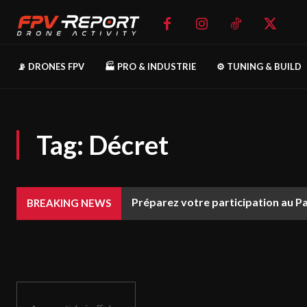
📡 DRONES FPV
🏭 PRO & INDUSTRIE
⚙️ TUNING & BUILD
Tag:
Décret
Préparez votre participation au P
BREAKING NEWS