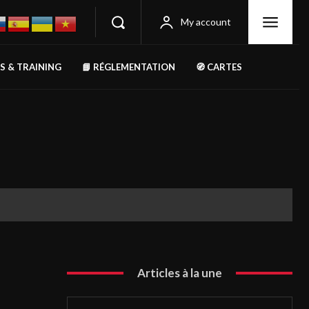
My account
RS & TRAINING
📘 RÉGLEMENTATION
🧭 CARTES
Articles à la une