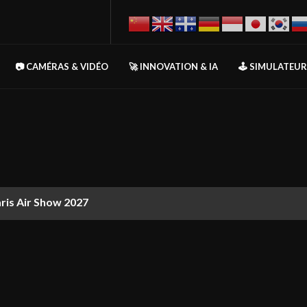
📷 CAMÉRAS & VIDÉO
🚀 INNOVATION & IA
🕹️ SIMULATEU
aris Air Show 2027