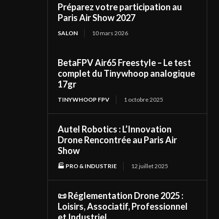
Préparez votre participation au
Paris Air Show 2027
SALON
10 mars 2026
BetaFPV Air65 Freestyle – Le test
complet du Tinywhoop analogique
17gr
TINYWHOOP FPV
1 octobre 2025
Autel Robotics : L’Innovation
Drone Rencontrée au Paris Air
Show
🏭 PRO & INDUSTRIE
12 juillet 2025
📜 Réglementation Drone 2025 :
Loisirs, Associatif, Professionnel
et Industriel