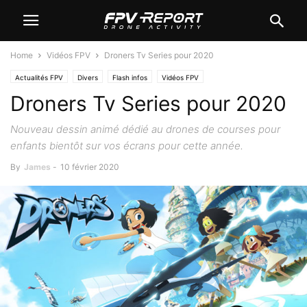
Home
Vidéos FPV
Droners Tv Series pour 2020
Actualités FPV
Divers
Flash infos
Vidéos FPV
Droners Tv Series pour 2020
Nouveau dessin animé dédié au drones de courses pour
enfants bientôt sur vos écrans pour cette année.
By
James
-
10 février 2020