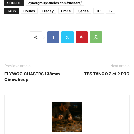
SOURCE
cybergroupstudios.com/droners/
TAGS
Coures
Disney
Drone
Séries
TF1
Tv
Previous article
Next article
FLYWOO CHASERS 138mm
TBS TANGO 2 et 2 PRO
Cinéwhoop