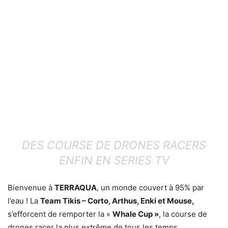
DES COURSE DE DRONES RACERS
ENFIN EN SERIES TV
Bienvenue à
TERRAQUA
, un monde couvert à 95% par
l’eau ! La
Team Tikis – Corto, Arthus, Enki et Mouse,
s’efforcent de remporter la «
Whale Cup »
, la course de
drones racer la plus extrême de tous les temps.