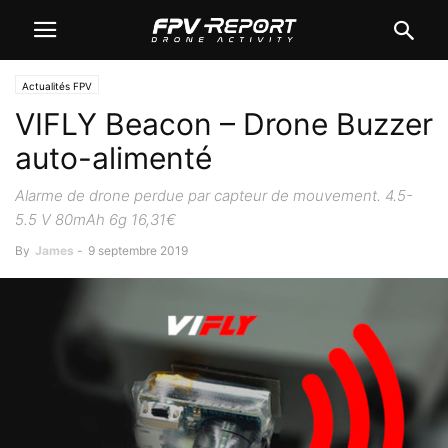
Actualités FPV
VIFLY Beacon – Drone Buzzer
auto-alimenté
Alarme de drone perdue par capteur de mouvement. 4.5-
5.5 V 80mAh 6g 16,31€
By
James
-
9 septembre 2019