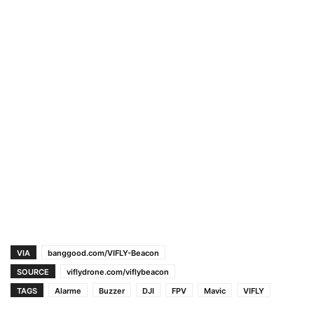
VIA
banggood.com/VIFLY-Beacon
SOURCE
viflydrone.com/viflybeacon
TAGS
Alarme
Buzzer
DJI
FPV
Mavic
VIFLY