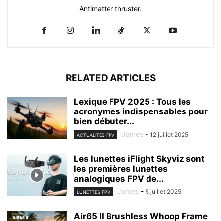
Antimatter thruster.
RELATED ARTICLES
Lexique FPV 2025 : Tous les
acronymes indispensables pour
bien débuter...
James
-
12 juillet 2025
ACTUALITÉS FPV
Les lunettes iFlight Skyviz sont
les premières lunettes
analogiques FPV de...
James
-
5 juillet 2025
LUNETTES FPV
Air65 II Brushless Whoop Frame