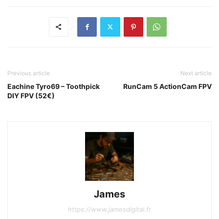
Previous article
Next article
Eachine Tyro69 – Toothpick
RunCam 5 ActionCam FPV
DIY FPV (52€)
James
https://www.jamesdigital.fr