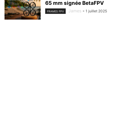
65 mm signée BetaFPV
James
-
1 juillet 2025
FRAMES FPV