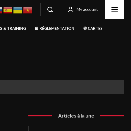
My account
RS & TRAINING
📘 RÉGLEMENTATION
🧭 CARTES
Articles à la une