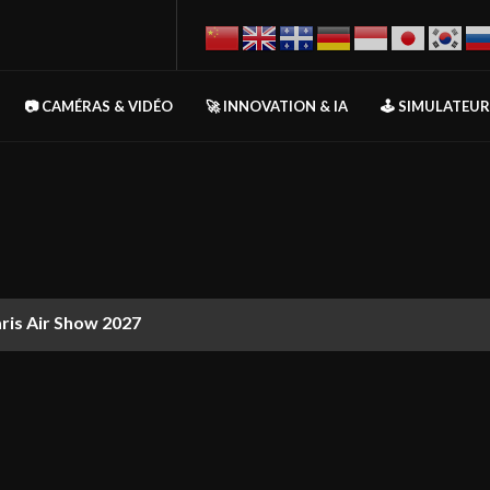
📷 CAMÉRAS & VIDÉO
🚀 INNOVATION & IA
🕹️ SIMULATEU
aris Air Show 2027