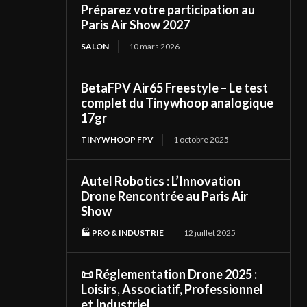
Préparez votre participation au
Paris Air Show 2027
SALON
10 mars 2026
BetaFPV Air65 Freestyle – Le test
complet du Tinywhoop analogique
17gr
TINYWHOOP FPV
1 octobre 2025
Autel Robotics : L’Innovation
Drone Rencontrée au Paris Air
Show
🏭 PRO & INDUSTRIE
12 juillet 2025
📜 Réglementation Drone 2025 :
Loisirs, Associatif, Professionnel
et Industriel