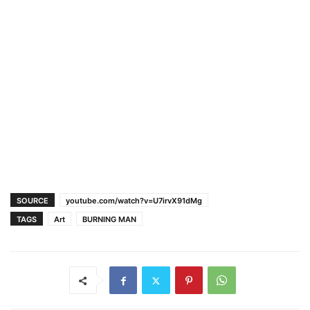
SOURCE
youtube.com/watch?v=U7irvX91dMg
TAGS
Art
BURNING MAN