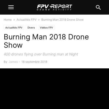
Home
Actualités FPV
Burning Man 2018 Drone Show
Actualités FPV
Divers
Vidéos FPV
Burning Man 2018 Drone
Show
400 drones flying over Burning man at Night
By
James
-
18 septembre 2018