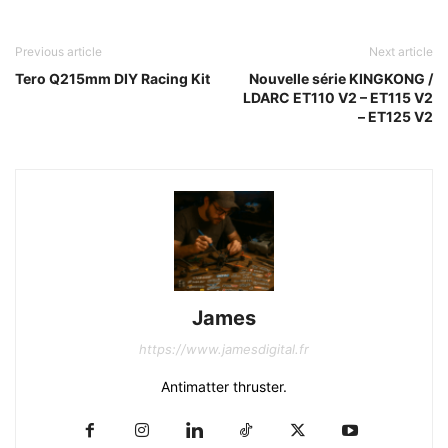
Previous article
Next article
Tero Q215mm DIY Racing Kit
Nouvelle série KINGKONG /
LDARC ET110 V2 – ET115 V2
– ET125 V2
James
https://www.jamesdigital.fr
Antimatter thruster.