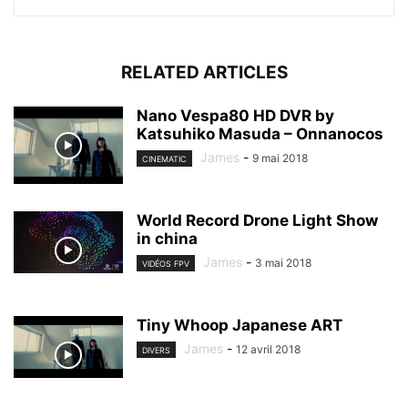
RELATED ARTICLES
Nano Vespa80 HD DVR by
Katsuhiko Masuda – Onnanocos
James
-
9 mai 2018
CINEMATIC
World Record Drone Light Show
in china
James
-
3 mai 2018
VIDÉOS FPV
Tiny Whoop Japanese ART
James
-
12 avril 2018
DIVERS