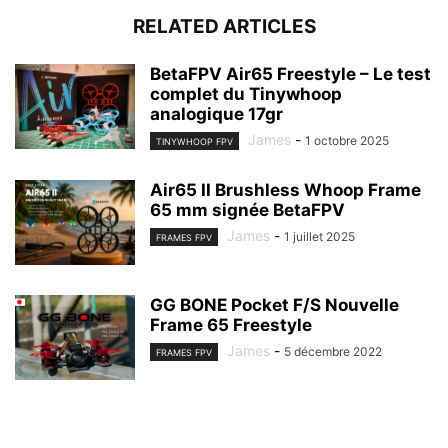
RELATED ARTICLES
BetaFPV Air65 Freestyle – Le test
complet du Tinywhoop
analogique 17gr
James
-
1 octobre 2025
TINYWHOOP FPV
Air65 II Brushless Whoop Frame
65 mm signée BetaFPV
James
-
1 juillet 2025
FRAMES FPV
GG BONE Pocket F/S Nouvelle
Frame 65 Freestyle
James
-
5 décembre 2022
FRAMES FPV