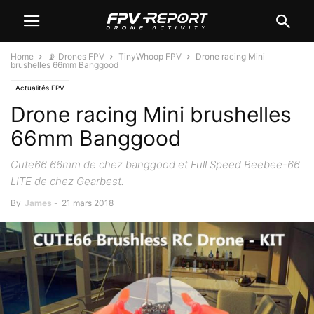
Home
📡 Drones FPV
TinyWhoop FPV
Drone racing Mini
brushelles 66mm Banggood
Actualités FPV
Drone racing Mini brushelles
66mm Banggood
Cute66 66mm de chez banggood et Full Speed Beebee-66
LITE de chez Gearbest.
By
James
-
21 mars 2018