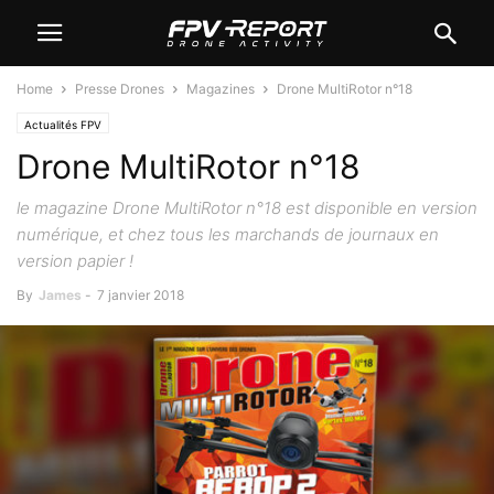
Home
Presse Drones
Magazines
Drone MultiRotor n°18
Actualités FPV
Drone MultiRotor n°18
le magazine Drone MultiRotor n°18 est disponible en version
numérique, et chez tous les marchands de journaux en
version papier !
By
James
-
7 janvier 2018