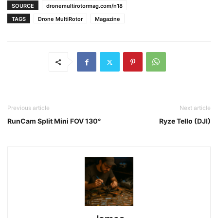
SOURCE
dronemultirotormag.com/n18
TAGS
Drone MultiRotor
Magazine
Previous article
Next article
RunCam Split Mini FOV 130°
Ryze Tello (DJI)