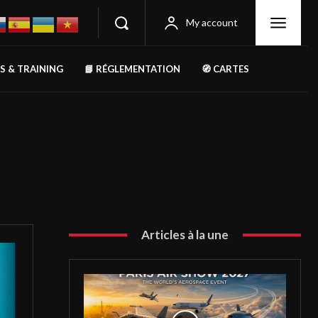
My account
RS & TRAINING
📘 RÉGLEMENTATION
🧭 CARTES
Articles à la une