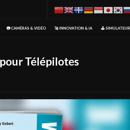
📷 CAMÉRAS & VIDÉO
🚀 INNOVATION & IA
🕹️ SIMULATEU
ur Télépilotes