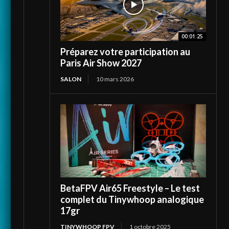
00:01:25
Préparez votre participation au
Paris Air Show 2027
SALON
10 mars 2026
BetaFPV Air65 Freestyle – Le test
complet du Tinywhoop analogique
17gr
TINYWHOOP FPV
1 octobre 2025