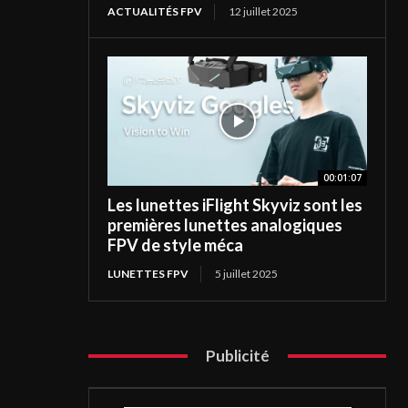
ACTUALITÉS FPV
12 juillet 2025
00:01:07
Les lunettes iFlight Skyviz sont les
premières lunettes analogiques
FPV de style méca
LUNETTES FPV
5 juillet 2025
Publicité