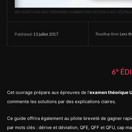
450 QUESTIONS AVEC RÉPONSES COMMENTÉES PILOTES ULM & TÉLÉPIL
Reading time:
Less t
13 juillet 2017
Published:
6° ÉD
Cet ouvrage prépare aux épreuves de l’
examen théorique 
commente les solutions par des explications claires.
Ce guide offrira également au pilote breveté de gagner rap
par mots clés : dérive et déviation, QFE, QFF et QFU, cap m