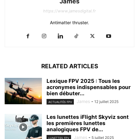
James
https://www.jamesdigital.fr
Antimatter thruster.
RELATED ARTICLES
Lexique FPV 2025 : Tous les
acronymes indispensables pour
bien débuter...
James
-
12 juillet 2025
ACTUALITÉS FPV
Les lunettes iFlight Skyviz sont
les premières lunettes
analogiques FPV de...
James
-
5 juillet 2025
LUNETTES FPV