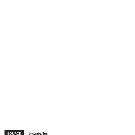
SOURCE
bmw.de/1er