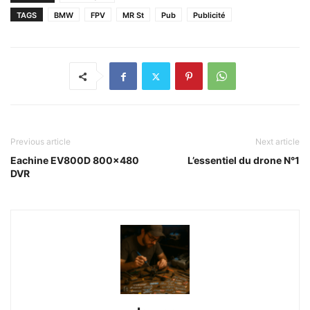
TAGS
BMW
FPV
MR St
Pub
Publicité
Previous article
Next article
Eachine EV800D 800×480
L’essentiel du drone N°1
DVR