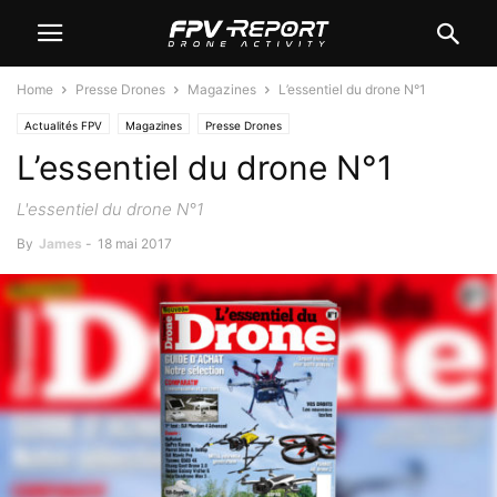
Home
Presse Drones
Magazines
L’essentiel du drone N°1
Actualités FPV
Magazines
Presse Drones
L’essentiel du drone N°1
L'essentiel du drone N°1
By
James
-
18 mai 2017