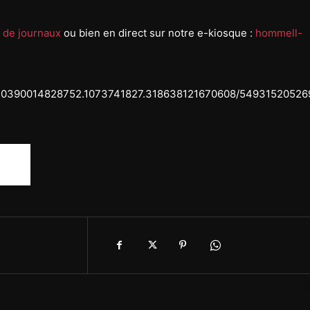
 de journaux
ou bien en direct sur notre e-kiosque :
hommell-
.320390014828752.1073741827.318638121670608/54931520526