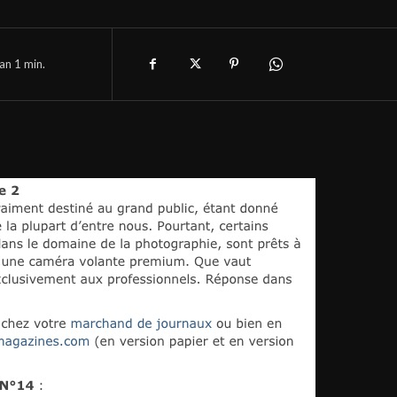
han 1
min.