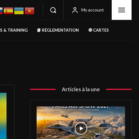
My account
RS & TRAINING
📘 RÉGLEMENTATION
🧭 CARTES
Articles à la une