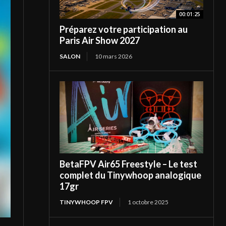
00:01:25
Préparez votre participation au
Paris Air Show 2027
SALON
10 mars 2026
BetaFPV Air65 Freestyle – Le test
complet du Tinywhoop analogique
17gr
TINYWHOOP FPV
1 octobre 2025