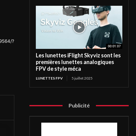
9564/?
00:01:07
Les lunettes iFlight Skyviz sont les
premières lunettes analogiques
FPV de style méca
LUNETTES FPV
5 juillet 2025
Publicité