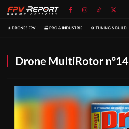
📡 DRONES FPV
🏭 PRO & INDUSTRIE
⚙️ TUNING & BUILD
Drone MultiRotor n°14