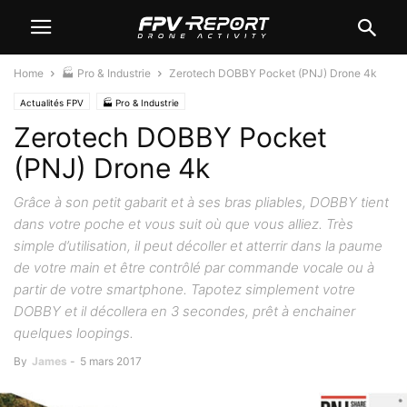
Home
🏭 Pro & Industrie
Zerotech DOBBY Pocket (PNJ) Drone 4k
Actualités FPV
🏭 Pro & Industrie
Zerotech DOBBY Pocket
(PNJ) Drone 4k
Grâce à son petit gabarit et à ses bras pliables, DOBBY tient
dans votre poche et vous suit où que vous alliez. Très
simple d’utilisation, il peut décoller et atterrir dans la paume
de votre main et être contrôlé par commande vocale ou à
partir de votre smartphone. Tapotez simplement votre
DOBBY et il décollera en 3 secondes, prêt à enchainer
quelques loopings.
By
James
-
5 mars 2017