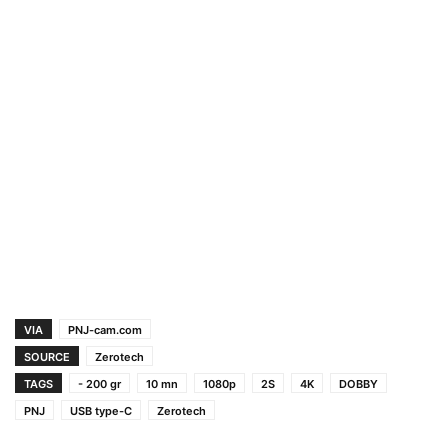
VIA
PNJ-cam.com
SOURCE
Zerotech
TAGS
- 200 gr
10 mn
1080p
2S
4K
DOBBY
PNJ
USB type-C
Zerotech