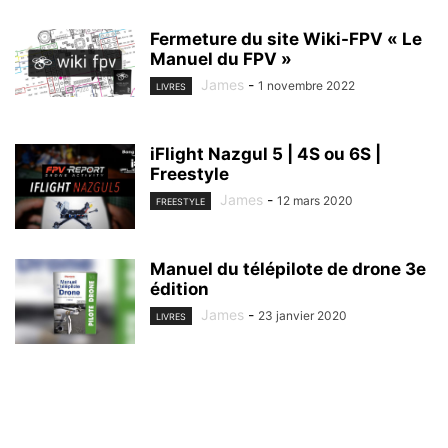
Fermeture du site Wiki-FPV « Le
Manuel du FPV »
James
-
1 novembre 2022
LIVRES
iFlight Nazgul 5 | 4S ou 6S |
Freestyle
James
-
12 mars 2020
FREESTYLE
Manuel du télépilote de drone 3e
édition
James
-
23 janvier 2020
LIVRES