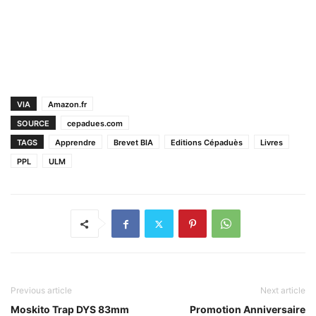
VIA
Amazon.fr
SOURCE
cepadues.com
TAGS
Apprendre
Brevet BIA
Editions Cépaduès
Livres
PPL
ULM
Previous article
Next article
Moskito Trap DYS 83mm
Promotion Anniversaire