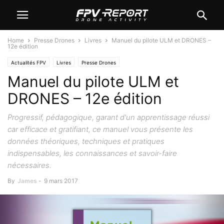
Home
Presse Drones
Livres
Manuel du pilote ULM et DRONES –
12e édition
Actualités FPV
Livres
Presse Drones
Manuel du pilote ULM et
DRONES – 12e édition
Progressif, pédagogique, garant d'un apprentissage réussi
car efficace et gratifiant, ce manuel vous présente les
données théoriques, techniques et pratiques
indispensables, les connaissances et savoir-faire
nécessaires.
By
James
-
9 mars 2017