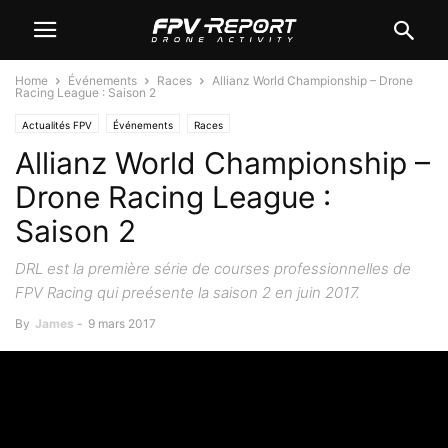
Home
Événements
Races
Allianz World Championship – Drone
Racing League : Saison 2
Actualités FPV
Événements
Races
Allianz World Championship –
Drone Racing League :
Saison 2
DRL est la première série de courses professionnelles de
FPV Racing qui preésente la saison 2 en juin 2017.
By
James
-
9 mars 2017