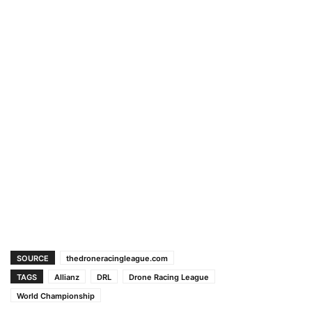
SOURCE
thedroneracingleague.com
TAGS
Allianz
DRL
Drone Racing League
World Championship