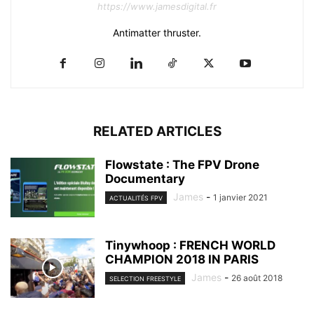
https://www.jamesdigital.fr
Antimatter thruster.
RELATED ARTICLES
Flowstate : The FPV Drone
Documentary
James
-
1 janvier 2021
ACTUALITÉS FPV
Tinywhoop : FRENCH WORLD
CHAMPION 2018 IN PARIS
James
-
26 août 2018
SELECTION FREESTYLE