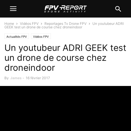
Home
Vidéos FPV
Reportages Tv Drone FPV
Un youtubeur ADRI
GEEK test un drone de course chez droneindoor
Actualités FPV
Vidéos FPV
Un youtubeur ADRI GEEK test
un drone de course chez
droneindoor
By
James
-
16 février 2017