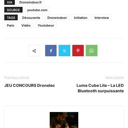
VIA
Droneindoor.fr
SOURCE
youtube.com
TAGS
Découverte
Droneindoor
Initiation
Interview
Paris
Vidéo
Youtubeur
Previous article
Next article
JEU CONCOURS Dronelec
Lume Cube Lite – La LED
Bluetooth surpuissante