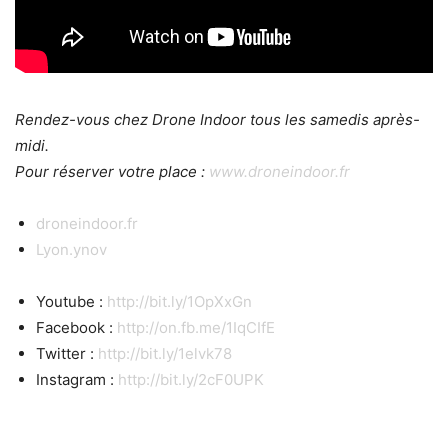
Rendez-vous chez Drone Indoor tous les samedis après-
midi.
Pour réserver votre place :
www.droneindoor.fr
droneindoor.fr
Lyon.ynov
Youtube :
http://bit.ly/1OpXxGn
Facebook :
http://on.fb.me/1IqCIfE
Twitter :
http://bit.ly/1elvk78
Instagram :
http://bit.ly/2cF0UPK