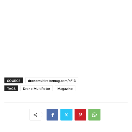
SOURCE
dronemultirotormag.com/n°13
TAGS
Drone MultiRotor
Magazine