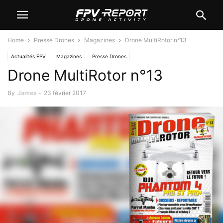
Home
Presse Drones
Magazines
Drone MultiRotor n°13
Actualités FPV
Magazines
Presse Drones
Drone MultiRotor n°13
By
James
-
23 février 2017