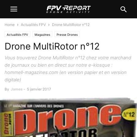
Home
Actualités FPV
Drone MultiRotor n°12
Actualités FPV
Magazines
Presse Drones
Drone MultiRotor n°12
Vous trouverez Drone MultiRotor n°12 chez votre marchand
de journaux ou bien en direct sur notre e-kiosque :
hommell-magazines.com (en version papier et en version
digitale)
By
James
-
5 janvier 2017