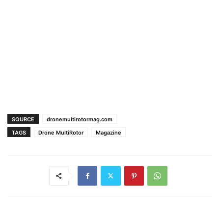
SOURCE
dronemultirotormag.com
TAGS
Drone MultiRotor
Magazine