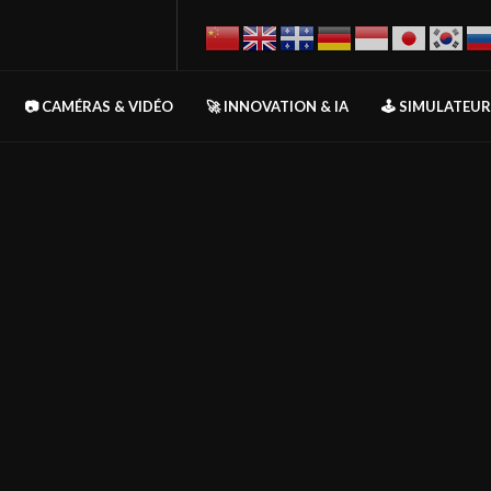
📷 CAMÉRAS & VIDÉO
🚀 INNOVATION & IA
🕹️ SIMULATEU