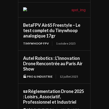
BetaFPV Air65 Freestyle – Le
test complet du Tinywhoop
analogique 17gr
TINYWHOOP FPV
1 octobre 2025
Autel Robotics : L’Innovation
Drone Rencontrée au Paris Air
Show
🏭 PRO & INDUSTRIE
12 juillet 2025
📜 Réglementation Drone 2025
: Loisirs, Associatif,
Professionnel et Industriel