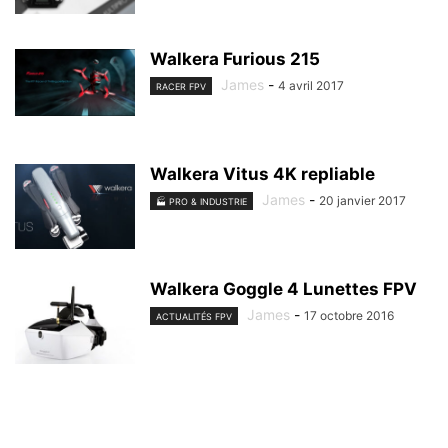
Walkera Furious 215
James
-
4 avril 2017
RACER FPV
Walkera Vitus 4K repliable
James
-
20 janvier 2017
🏭 PRO & INDUSTRIE
Walkera Goggle 4 Lunettes FPV
James
-
17 octobre 2016
ACTUALITÉS FPV