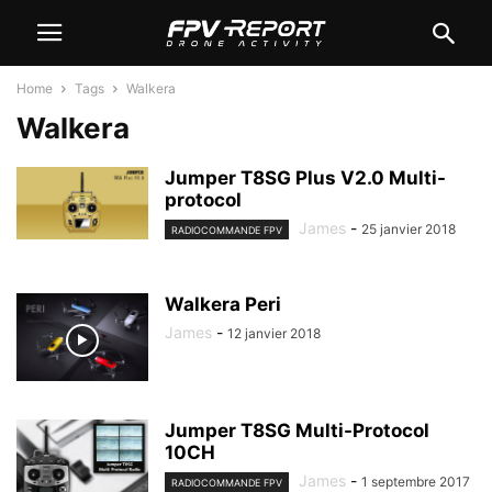
Home
Tags
Walkera
Walkera
Jumper T8SG Plus V2.0 Multi-
protocol
James
-
25 janvier 2018
RADIOCOMMANDE FPV
Walkera Peri
James
-
12 janvier 2018
Jumper T8SG Multi-Protocol
10CH
James
-
1 septembre 2017
RADIOCOMMANDE FPV