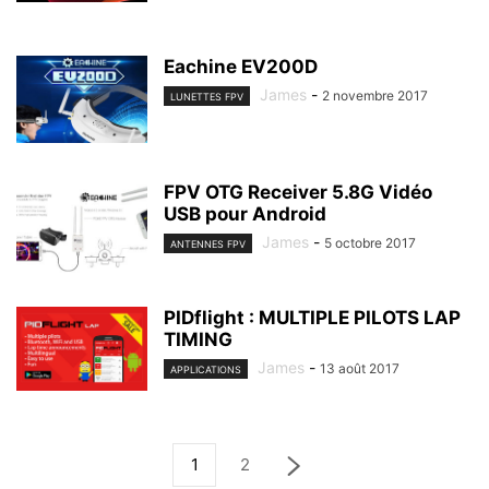
Eachine EV200D
James
-
2 novembre 2017
LUNETTES FPV
FPV OTG Receiver 5.8G Vidéo
USB pour Android
James
-
5 octobre 2017
ANTENNES FPV
PIDflight : MULTIPLE PILOTS LAP
TIMING
James
-
13 août 2017
APPLICATIONS
1
2