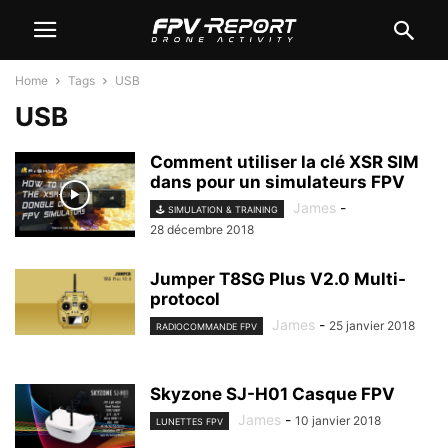
Home
Tags
USB
USB
Comment utiliser la clé XSR SIM
dans pour un simulateurs FPV
James
-
🕹️ SIMULATION & TRAINING
28 décembre 2018
Jumper T8SG Plus V2.0 Multi-
protocol
James
-
25 janvier 2018
RADIOCOMMANDE FPV
Skyzone SJ-H01 Casque FPV
James
-
10 janvier 2018
LUNETTES FPV