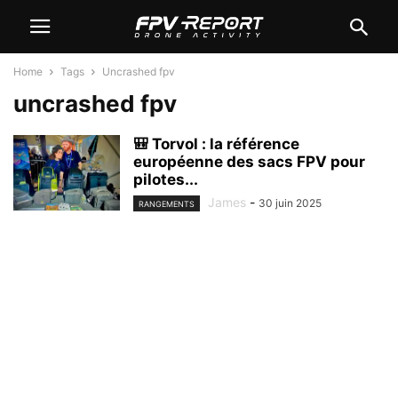
Home
Tags
Uncrashed fpv
uncrashed fpv
🎒 Torvol : la référence
européenne des sacs FPV pour
pilotes...
James
-
30 juin 2025
RANGEMENTS