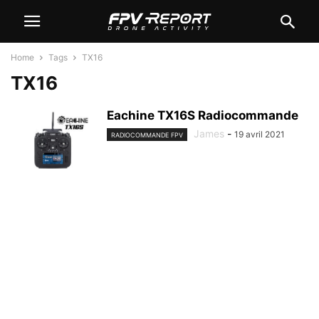
Home
Tags
TX16
TX16
Eachine TX16S Radiocommande
James
-
19 avril 2021
RADIOCOMMANDE FPV