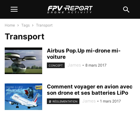
Home
Tags
Transport
Transport
Airbus Pop.Up mi-drone mi-
voiture
James
-
8 mars 2017
CONCEPT
Comment voyager en avion avec
son drone et ses batteries LiPo
James
-
1 mars 2017
📘 RÉGLEMENTATION