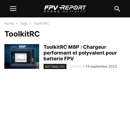
Home
Tags
ToolkitRC
ToolkitRC
ToolkitRC M8P : Chargeur
performant et polyvalent pour
batterie FPV
James
-
19 septembre 2023
BATTERIES FPV