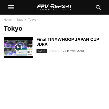
Home
Tags
Tokyo
Tokyo
Final TINYWHOOP JAPAN CUP
JDRA
James
-
24 janvier 2018
RACES