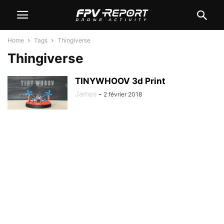
Home
Tags
Thingiverse
Thingiverse
TINYWHOOV 3d Print
James
-
2 février 2018