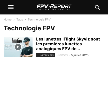
Home
Tags
Technologie FPV
Technologie FPV
Les lunettes iFlight Skyviz sont
les premières lunettes
analogiques FPV de...
James
-
5 juillet 2025
LUNETTES FPV