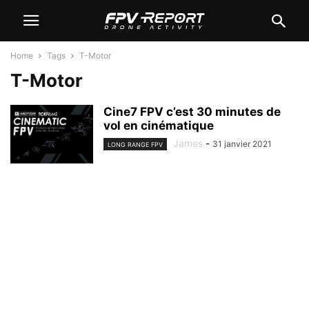
Home
Tags
T-Motor
T-Motor
Cine7 FPV c’est 30 minutes de
vol en cinématique
James
-
31 janvier 2021
LONG RANGE FPV