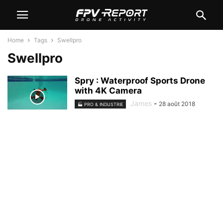
Home
Tags
Swellpro
Swellpro
Spry : Waterproof Sports Drone
with 4K Camera
James
-
28 août 2018
🏭 PRO & INDUSTRIE