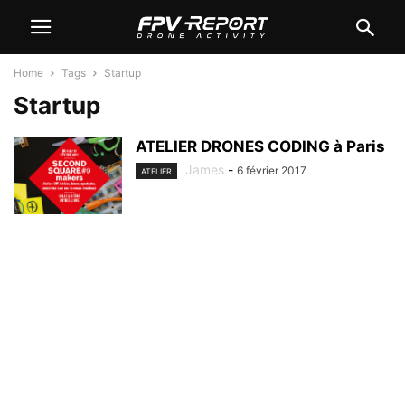
Home
Tags
Startup
Startup
ATELIER DRONES CODING à Paris
James
-
6 février 2017
ATELIER