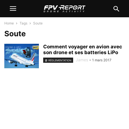
Home
Tags
Soute
Soute
Comment voyager en avion avec
son drone et ses batteries LiPo
James
-
1 mars 2017
📘 RÉGLEMENTATION