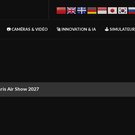
📷 CAMÉRAS & VIDÉO
🚀 INNOVATION & IA
🕹️ SIMULATEU
aris Air Show 2027