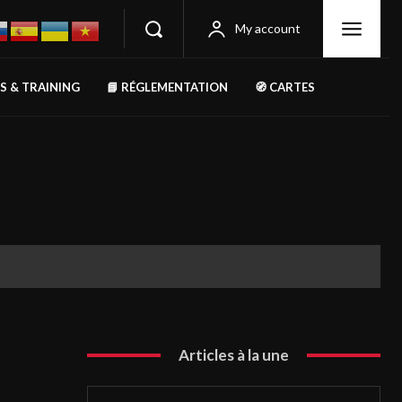
My account
RS & TRAINING
📘 RÉGLEMENTATION
🧭 CARTES
Articles à la une