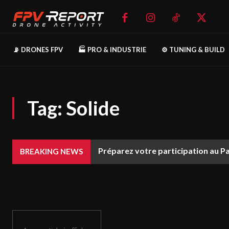
📡 DRONES FPV
🏭 PRO & INDUSTRIE
⚙️ TUNING & BUILD
Tag:
Solide
Préparez votre participation au P
BREAKING NEWS