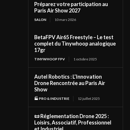
Préparez votre participation au
Paris Air Show 2027
SALON
10 mars 2026
BetaFPV Air65 Freestyle – Le test
complet du Tinywhoop analogique
17gr
TINYWHOOP FPV
1 octobre 2025
Autel Robotics : L’Innovation
Drone Rencontrée au Paris Air
Show
🏭 PRO & INDUSTRIE
12 juillet 2025
📜 Réglementation Drone 2025 :
Loisirs, Associatif, Professionnel
et Industriel