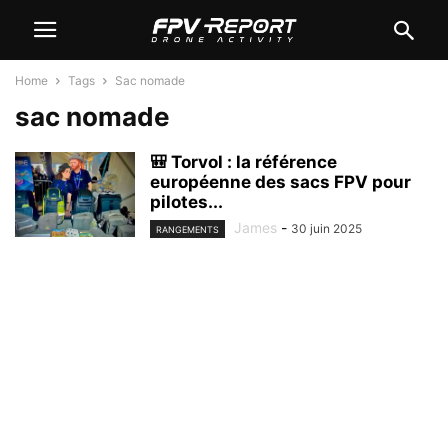
Home
Tags
Sac nomade
sac nomade
🎒 Torvol : la référence
européenne des sacs FPV pour
pilotes...
James
-
30 juin 2025
RANGEMENTS