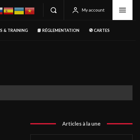
My account
RS & TRAINING
📘 RÉGLEMENTATION
🧭 CARTES
Articles à la une