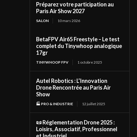
Préparez votre participation au
Paris Air Show 2027
SALON
10 mars 2026
BetaFPV Air65 Freestyle – Le test
complet du Tinywhoop analogique
17gr
TINYWHOOP FPV
1 octobre 2025
Autel Robotics : L’Innovation
Drone Rencontrée au Paris Air
Show
🏭 PRO & INDUSTRIE
12 juillet 2025
📜 Réglementation Drone 2025 :
Loisirs, Associatif, Professionnel
et Industriel