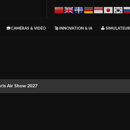
📷 CAMÉRAS & VIDÉO
🚀 INNOVATION & IA
🕹️ SIMULATEU
aris Air Show 2027