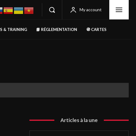
My account
RS & TRAINING
📘 RÉGLEMENTATION
🧭 CARTES
Articles à la une