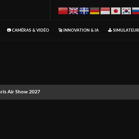
📷 CAMÉRAS & VIDÉO
🚀 INNOVATION & IA
🕹️ SIMULATEU
aris Air Show 2027