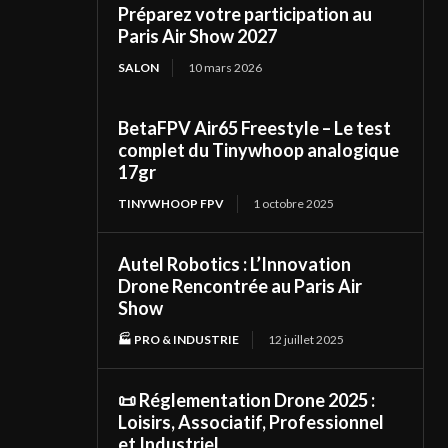
Préparez votre participation au
Paris Air Show 2027
SALON
10 mars 2026
BetaFPV Air65 Freestyle – Le test
complet du Tinywhoop analogique
17gr
TINYWHOOP FPV
1 octobre 2025
Autel Robotics : L’Innovation
Drone Rencontrée au Paris Air
Show
🏭 PRO & INDUSTRIE
12 juillet 2025
📜 Réglementation Drone 2025 :
Loisirs, Associatif, Professionnel
et Industriel