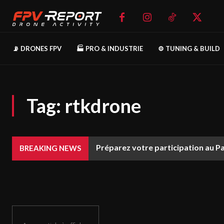
📡 DRONES FPV
🏭 PRO & INDUSTRIE
⚙️ TUNING & BUILD
Tag:
rtkdrone
Préparez votre participation au P
BREAKING NEWS