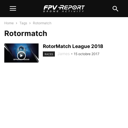
Home
Tags
Rotormatch
Rotormatch
RotorMatch League 2018
James
-
15 octobre 2017
RACES