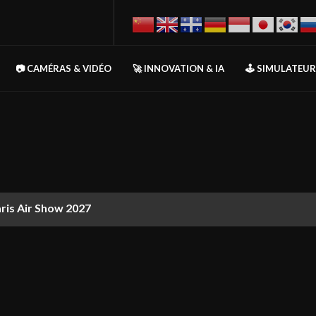
📷 CAMÉRAS & VIDÉO
🚀 INNOVATION & IA
🕹️ SIMULATEU
aris Air Show 2027