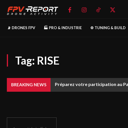
📡 DRONES FPV
🏭 PRO & INDUSTRIE
⚙️ TUNING & BUILD
Tag:
RISE
Préparez votre participation au P
BREAKING NEWS