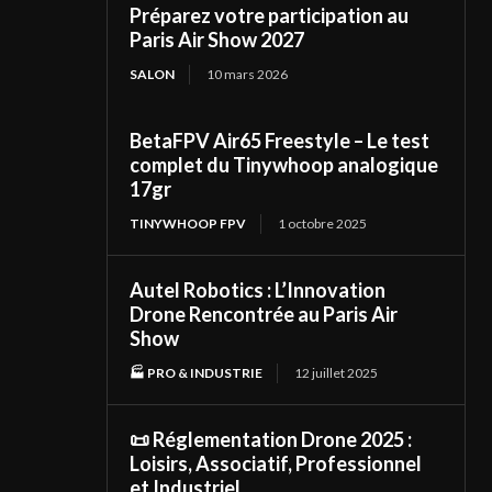
Préparez votre participation au
Paris Air Show 2027
SALON
10 mars 2026
BetaFPV Air65 Freestyle – Le test
complet du Tinywhoop analogique
17gr
TINYWHOOP FPV
1 octobre 2025
Autel Robotics : L’Innovation
Drone Rencontrée au Paris Air
Show
🏭 PRO & INDUSTRIE
12 juillet 2025
📜 Réglementation Drone 2025 :
Loisirs, Associatif, Professionnel
et Industriel