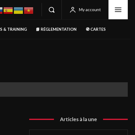
My account
RS & TRAINING
📘 RÉGLEMENTATION
🧭 CARTES
Articles à la une